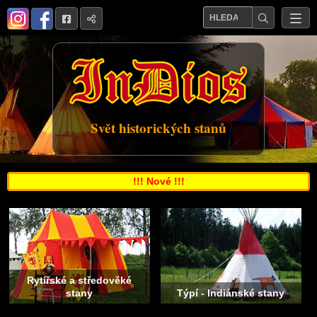
Svět historických stanů
!!! Nové !!!
Rytířské a středověké
stany
Týpí - Indiánské stany