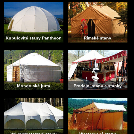
Kupulovité stany Pantheon
Římské stany
Mongolské jurty
Prodejní stany a stánky
Velkoprostorové stany
Westernové stany