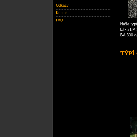
Odkazy
Kontakt
FAQ
Naše týpí
látka BA 
BA 300 g/
TÝPÍ 