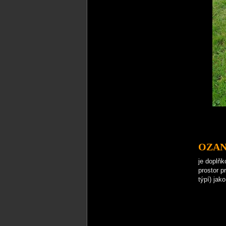
OZA
je doplňk
prostor p
týpí) jak