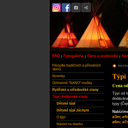
FAQ
Fotogalerie
Ceny a podmínky
Kon
Filosofie tradičních a přírodních
Nachází
stanů
Týpí 
Novinky
Ochranné "NANO" roušky
Cena od
Rytířské a středověké stany
Týpí od I
Týpí - Indiánské stany
dodávána 
Dětské týpí
typy (Čej
Dětské týpí Jáchym
Nabízíme
ø3m; ø4
O týpí
ø6m; ø7
Návod na stavbu