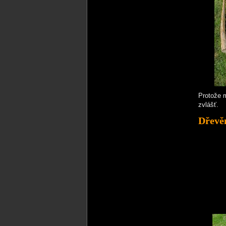
Protože m
zvlášť.
Dřevěn