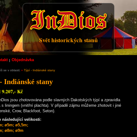
Svět historických stanů
takt
Objednávka
š se v oblasti
:
»
Týpí - Indiánské stany
- Indiánské stany
 9.207,- Kč
nDios jsou zhotovována podle slavných Dakotských týpí a zpravidla
s liningem (vnitřní plachta). V případě zájmu můžeme zhotovit i jiné
enské, Crow, Blackfoot, Seton).
 následující velikosti:
m; ø5m; ø5,5m;
m; ø8m; ø9m