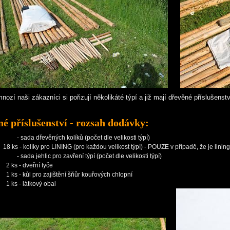
nozí naši zákazníci si pořizují několikáté týpí a již mají dřevěné příslušenství
é příslušenství - rozsah dodávky:
- sada dřevěných kolíků (počet dle velikosti týpí)
18 ks - kolíky pro LINING (pro každou velikost týpí) - POUZE v případě, že je lini
- sada jehlic pro zavření týpí (počet dle velikosti týpí)
2 ks - dveřní tyče
1 ks - kůl pro zajištění šňůr kouřových chlopní
1 ks - látkový obal