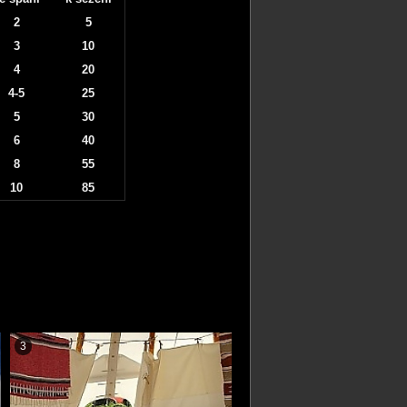
2
5
3
10
4
20
4-5
25
5
30
6
40
8
55
10
85
3