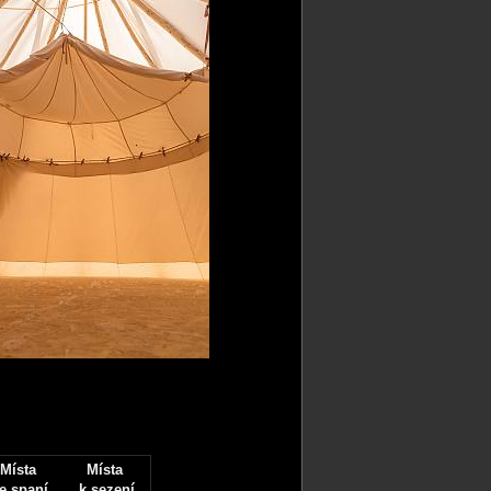
Místa
Místa
e spaní
k sezení