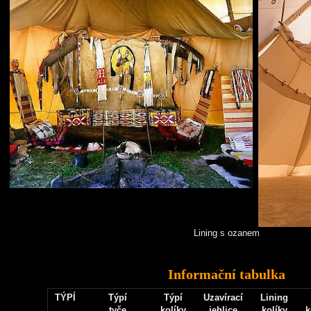
Lining s ozanem
Informační tabulka
TÝPÍ
Týpí
Týpí
Uzavírací
Lining
tyče
kolíky
jehlice
kolíky
k