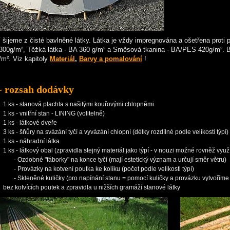
 šijeme z čisté bavlněné látky. Látka je vždy impregnována a ošetřena proti 
300g/m², Těžká látka - BA 360 g/m² a Směsová tkanina - BA/PES 420g/m². Bar
m². Viz kapitoly
Materiál
,
Barvy a pomalování
!
- rozsah dodávky
1 ks - stanová plachta s našitými kouřovými chlopněmi
1 ks - vnitřní stan - LINING (volitelně)
1 ks - látkové dveře
3 ks - šňůry na svázání tyčí a vyvázání chlopní (délky rozdílné podle velikosti týpí)
1 ks - náhradní látka
1 ks - látkový obal (zpravidla stejný materiál jako týpí - v nouzi možné rovněž využ
- Ozdobné "fáborky" na konce tyčí (mají estetický význam a určují směr větru)
- Provázky na kotvení poutka ke kolíku (počet podle velikosti týpí)
- Skleněné kuličky (pro napínání stanu = pomocí kuličky a provázku vytvoříme p
bez kotvících poutek a zpravidla u nižších gramáží stanové látky