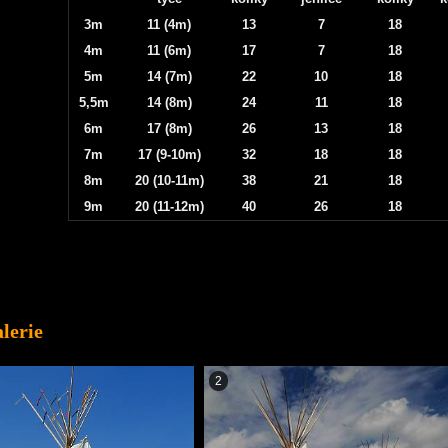
3m
11 (4m)
13
7
18
4m
11 (6m)
17
7
18
5m
14 (7m)
22
10
18
5,5m
14 (8m)
24
11
18
6m
17 (8m)
26
13
18
7m
17 (9-10m)
32
18
18
8m
20 (10-11m)
38
21
18
9m
20 (11-12m)
40
26
18
lerie
2