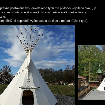
právně postavené týpí dakotského typu má půdorys vejčitého oválu, je
ana stanu o něco delší a kratší strana o něco kratší než udávaný
tanu.
ké přibližně odpovídá výšce stanu do drdolu (místo křížení tyčí).