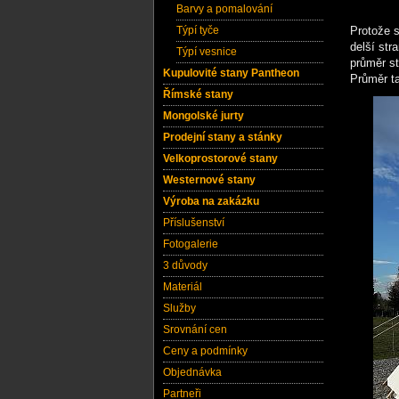
Barvy a pomalování
Týpí tyče
Protože s
delší str
Týpí vesnice
průměr s
Kupulovité stany Pantheon
Průměr ta
Římské stany
Mongolské jurty
Prodejní stany a stánky
Velkoprostorové stany
Westernové stany
Výroba na zakázku
Příslušenství
Fotogalerie
3 důvody
Materiál
Služby
Srovnání cen
Ceny a podmínky
Objednávka
Partneři