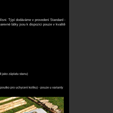
plísni. Týpí dodáváme v provedení Standard -
evné látky jsou k dispozici pouze v kvalitě
ít jako záplatu stanu)
outko pro uchycení kolíku) - pouze u varianty