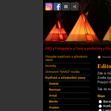
FAQ
Fotogalerie
Ceny a podmínky
Kon
Filosofie tradičních a přírodních
Nachází
stanů
Edito
Novinky
Ochranné "NANO" roušky
Zde si m
Rytířské a středověké stany
Zvolte ty
Pravým tl
Geteld
Tak do to
Norman
Artuš
Merlin
Avalon