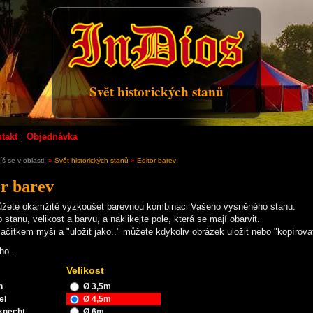
Svět historických stanů
takt
Objednávka
š se v oblasti
:
»
Svět historických stanů
»
Editor barev
r barev
ůžete okamžitě vyzkoušet barevnou kombinaci Vašeho vysněného stanu.
p stanu, velikost a barvu, a naklikejte pole, která se mají obarvit.
ačítkem myši a "uložit jako.." můžete kdykoliv obrázek uložit nebo "kopírovat
ho...